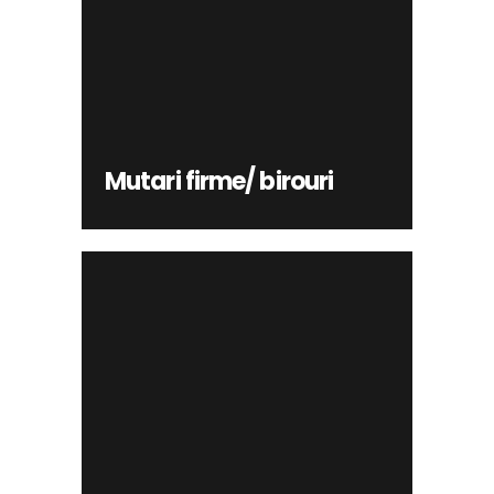
Mutari firme/ birouri
INFO
Mutari firme/ birouri
Mutari Bucuresti/Ilfov
INFO