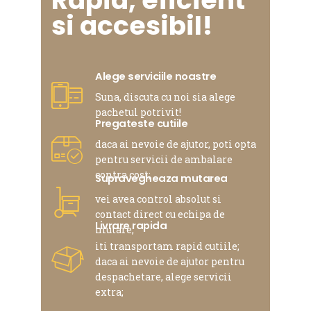
si accesibil!
Alege serviciile noastre
Suna, discuta cu noi sia alege
pachetul potrivit!
Pregateste cutiile
daca ai nevoie de ajutor, poti opta
pentru servicii de ambalare
contra cost;
Supravegheaza mutarea
vei avea control absolut si
contact direct cu echipa de
Livrare rapida
mutare;
iti transportam rapid cutiile;
daca ai nevoie de ajutor pentru
despachetare, alege servicii
extra;