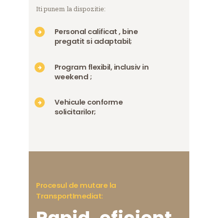
Iti punem la dispozitie:
Personal calificat , bine
pregatit si adaptabil
;
Program flexibil, inclusiv in
weekend
;
Vehicule conforme
solicitarilor
;
Procesul de mutare la
TransportImediat:
Rapid, eficient