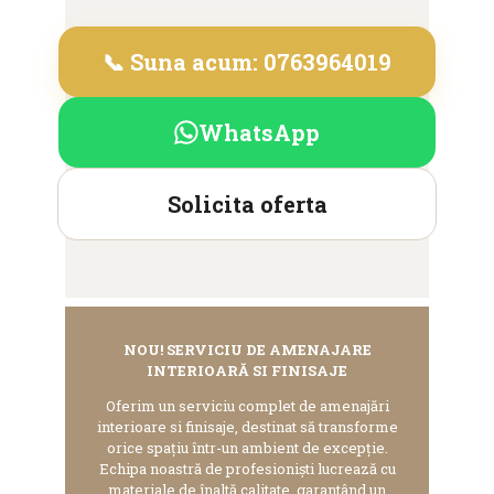
📞 Suna acum: 0763964019
WhatsApp
Solicita oferta
NOU! SERVICIU DE AMENAJARE
INTERIOARĂ SI FINISAJE
Oferim un serviciu complet de amenajări
interioare si finisaje, destinat să transforme
orice spațiu într-un ambient de excepție.
Echipa noastră de profesioniști lucrează cu
materiale de înaltă calitate, garantând un