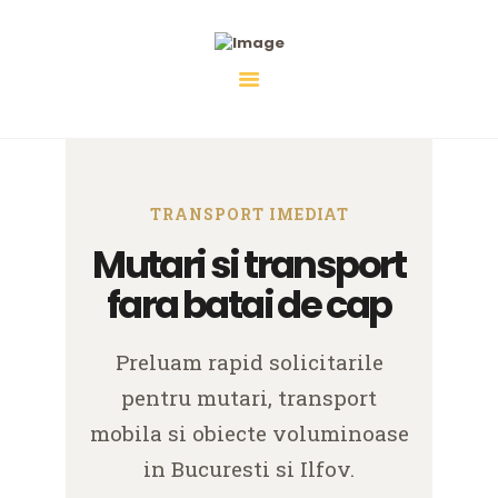
DESPRE NOI
Transport Imediat
SERVICII
solutii pentru transport, mutari si debarasari
PRETURI
INTREBARI
FRECVENTE
CONTACT
TRANSPORT IMEDIAT
Mutari si transport
fara batai de cap
Preluam rapid solicitarile
pentru mutari, transport
mobila si obiecte voluminoase
in Bucuresti si Ilfov.