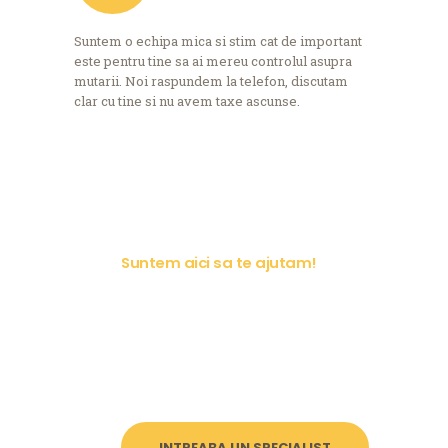
Suntem o echipa mica si stim cat de important
este pentru tine sa ai mereu controlul asupra
mutarii. Noi raspundem la telefon, discutam
clar cu tine si nu avem taxe ascunse.
Suntem aici sa te ajutam!
Ai o
nelamurir
e?
INTREABA UN SPECIALIST